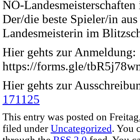
NÖ-Landesmeisterschaften i
Der/die beste Spieler/in au
Landesmeisterin im Blitzsc
Hier gehts zur Anmeldung:
https://forms.gle/tbR5j7
Hier gehts zur Ausschreibu
171125
This entry was posted on Freitag
filed under
Uncategorized
. You 
through the
RSS 2.0
feed. You c