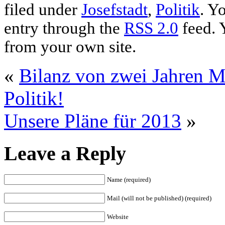
filed under
Josefstadt
,
Politik
. Y
entry through the
RSS 2.0
feed. 
from your own site.
«
Bilanz von zwei Jahren M
Politik!
Unsere Pläne für 2013
»
Leave a Reply
Name (required)
Mail (will not be published) (required)
Website