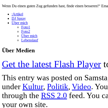
Wenn Du einen guten Zug gefunden hast, finde einen besseren!“
Ema
:Artikel
DJ Spray
Über mich
Foto1
Foto2
Über mich
Lebenslauf
Über Medien
Get the latest Flash Player
t
This entry was posted on Samstag
under
Kultur
,
Politik
,
Video
. You
through the
RSS 2.0
feed. You c
your own site.